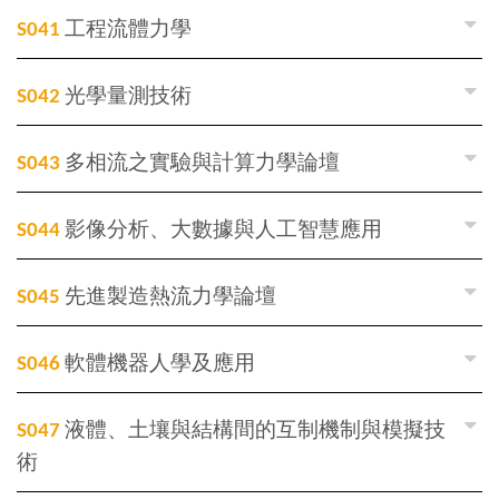
S041
工程流體力學
S042
光學量測技術
S043
多相流之實驗與計算力學論壇
S044
影像分析、大數據與人工智慧應用
S045
先進製造熱流力學論壇
S046
軟體機器人學及應用
S047
液體、土壤與結構間的互制機制與模擬技
術