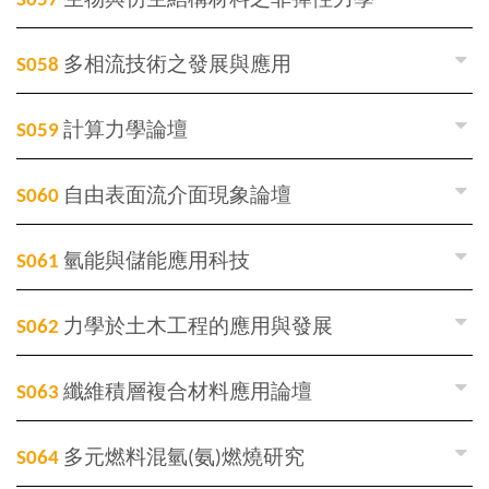
S057
生物與仿生結構材料之非彈性力學
S058
多相流技術之發展與應用
S059
計算力學論壇
S060
自由表面流介面現象論壇
S061
氫能與儲能應用科技
S062
力學於土木工程的應用與發展
S063
纖維積層複合材料應用論壇
S064
多元燃料混氫(氨)燃燒研究