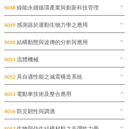
S048
綠能永續循環產業與創新科技管理
S049
感測器於運動生物力學之應用
S050
結構動態與波傳的分析與應用
S051
流體機械
S052
具自適性能之減震構造系統
S053
電動車技術及整合應用
S056
防災韌性與調適