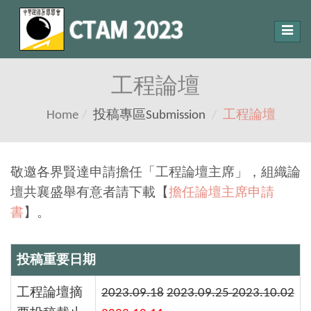
Toggl
navig
工程論壇
Home
投稿專區
Submission
工程論壇
敬邀各界賢達申請擔任「工程論壇主席」，組織論
壇共襄盛舉有意者請下載【
擔任論壇主席申請
書
】。
投稿重要日期
工程論壇摘
2023.09.18
2023.09.25
2023.10.02