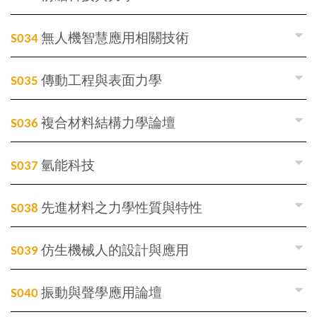
S034
無人機智慧應用相關技術
S035
傳動工程與表面力學
S036
複合材料結構力學論壇
S037
氫能科技
S038
先進材料之力學性質與特性
S039
仿生機械人的設計與應用
S040
振動與聲學應用論壇